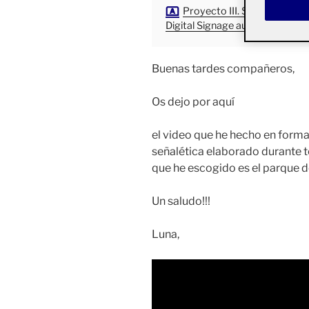
Proyecto III. Señalética y
Digital Signage aula 2
Buenas tardes compañeros,
Os dejo por aquí
el video que he hecho en form
señalética elaborado durante to
que he escogido es el parque d
Un saludo!!!
Luna,
Reproductor
de
vídeo