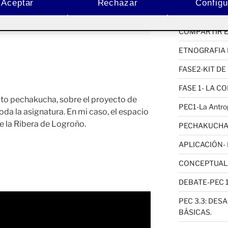
Aceptar
Rechazar
Configu
ACTIFOLIO 
Pública
COMPARTIR E
ETNOGRAFIA 
FASE2-KIT D
FASE 1- LA C
ato pechakucha, sobre el proyecto de
PEC1-La Antrop
da la asignatura. En mi caso, el espacio
e la Ribera de Logroño.
PECHAKUCHA-
APLICACIÓN-
CONCEPTUALIZ
DEBATE-PEC 
PEC 3.3: DES
BÁSICAS.