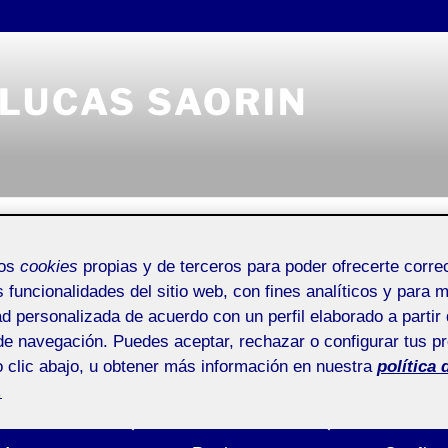
 LUCAS SAORIN
Universitat Oberta de Catalunya
Entrada de incidencias o 
mos
cookies
propias y de terceros para poder ofrecerte corr
s funcionalidades del sitio web, con fines analíticos y para 
ad personalizada de acuerdo con un perfil elaborado a partir 
de navegación. Puedes aceptar, rechazar o configurar tus p
 clic abajo, u obtener más información en nuestra
política 
 LUCAS SAORIN
Buscar
YECTO III
.
por: